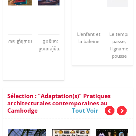
La K-pop
Le manga
L'enfant et
Le temps
r
៣២​ ឆ្នាំក្រោយ​
ជួបទីនោះ
Vivre avec
la baleine
Paris
passe,
Li
ស្រលាញ់ទីនេះ
l'igname
f
pousse
s
Sélection : "Adaptation(s)" Pratiques
architecturales contemporaines au
Cambodge
Tout Voir