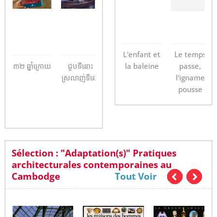
La K-pop
Le manga
L'enfant et
Le temps
r
៣២​ ឆ្នាំក្រោយ​
ជួបទីនោះ
Vivre avec
la baleine
Paris
passe,
Li
ស្រលាញ់ទីនេះ
l'igname
f
pousse
s
Sélection : "Adaptation(s)" Pratiques
architecturales contemporaines au
Cambodge
Tout Voir