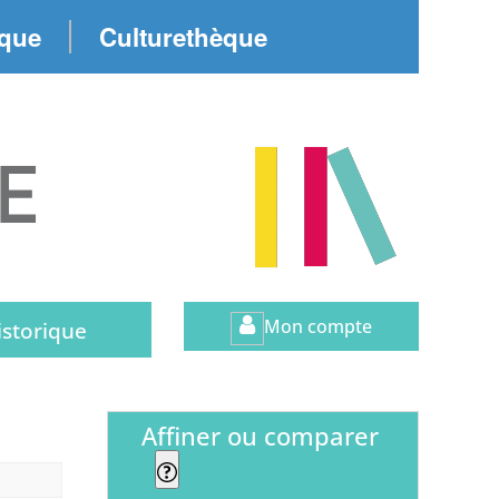
èque
Culturethèque
Mon compte
istorique
affiner ou comparer