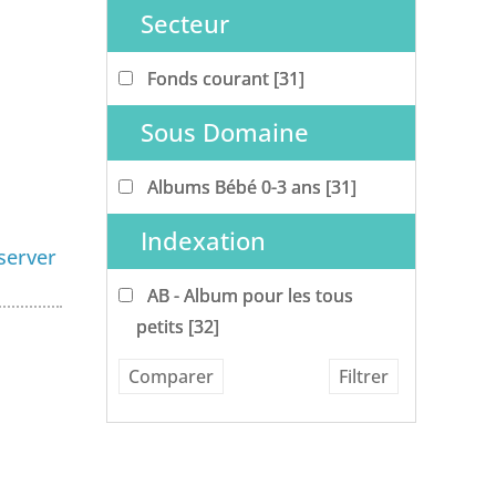
Secteur
Fonds courant
Fonds courant
[31]
Sous Domaine
Albums Bébé 0-3 ans
Albums Bébé 0-3 ans
[31]
Indexation
server
AB - Album pour les tous petits
AB - Album pour les tous
petits
[32]