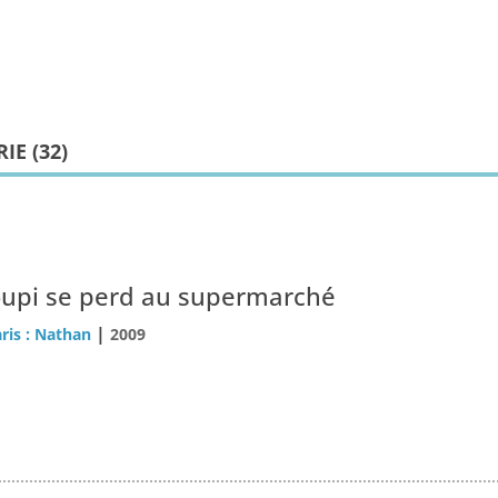
IE (
32
)
oupi se perd au supermarché
|
ris : Nathan
2009