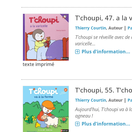
T'choupi, 47.
a la 
|
Thierry Courtin
, Auteur
Pa
T'choupi se réveille avec de
varicelle...
Plus d'information...
texte imprimé
T'choupi, 55.
T'cho
|
Thierry Courtin
, Auteur
Pa
Aujourd'hui, T'choupi va à 
agneau !
Plus d'information...