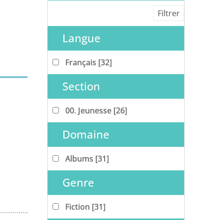
Langue
Français
Français
[32]
Section
00. Jeunesse
00. Jeunesse
[26]
Domaine
Albums
Albums
[31]
Genre
Fiction
Fiction
[31]