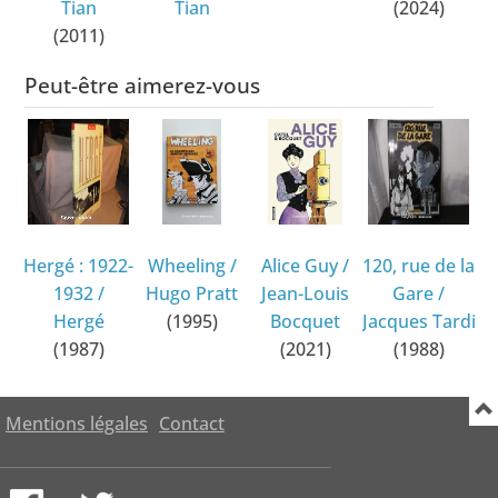
Tian
Tian
(2024)
(2011)
Peut-être aimerez-vous
Hergé : 1922-
Wheeling
/
Alice Guy
/
120, rue de la
1932
/
Hugo Pratt
Jean-Louis
Gare
/
Hergé
(1995)
Bocquet
Jacques Tardi
(1987)
(2021)
(1988)
Mentions légales
Contact