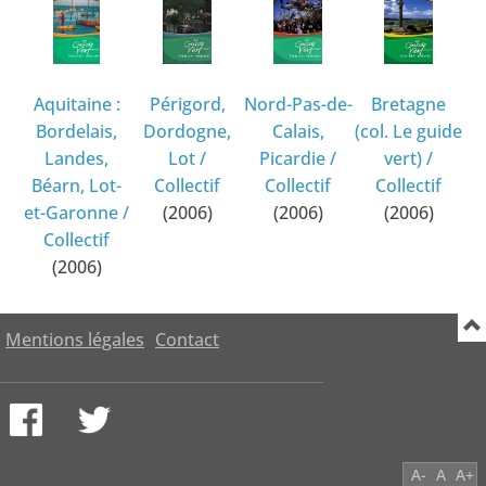
Aquitaine :
Périgord,
Nord-Pas-de-
Bretagne
Bordelais,
Dordogne,
Calais,
(col. Le guide
Landes,
Lot
/
Picardie
/
vert)
/
Béarn, Lot-
Collectif
Collectif
Collectif
et-Garonne
/
(2006)
(2006)
(2006)
Collectif
(2006)
Mentions légales
Contact
A-
A
A+