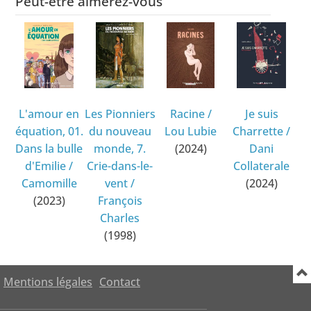
Peut-être aimerez-vous
L'amour en
Les Pionniers
Racine
/
Je suis
équation, 01.
du nouveau
Lou Lubie
Charrette
/
Dans la bulle
monde, 7.
(2024)
Dani
d'Emilie
/
Crie-dans-le-
Collaterale
Camomille
vent
/
(2024)
(2023)
François
Charles
(1998)
Mentions légales
Contact