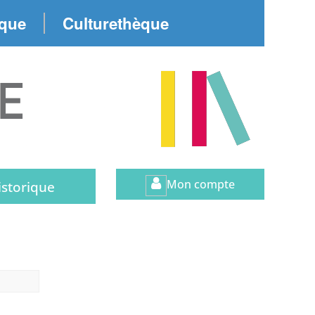
èque
Culturethèque
Mon compte
istorique