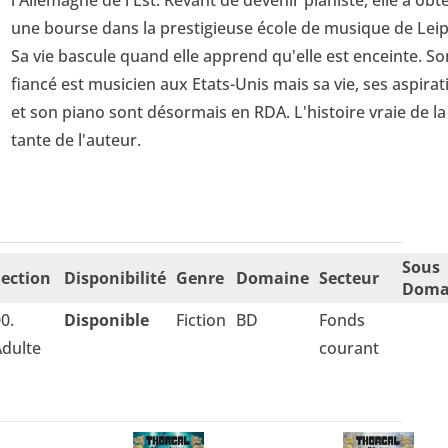
l'Allemagne de l'Est. Rêvant de devenir pianiste, elle a ob
une bourse dans la prestigieuse école de musique de Leip
Sa vie bascule quand elle apprend qu'elle est enceinte. So
fiancé est musicien aux Etats-Unis mais sa vie, ses aspirat
et son piano sont désormais en RDA. L'histoire vraie de la
tante de l'auteur.
Sous
Section
Disponibilité
Genre
Domaine
Secteur
Doma
0.
Disponible
Fiction
BD
Fonds
dulte
courant