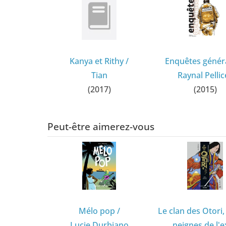
Kanya et Rithy
/
Enquêtes génér
Tian
Raynal Pellic
(2017)
(2015)
Peut-être aimerez-vous
Mélo pop
/
Le clan des Otori,
Lucie Durbiano
neignes de l'ex