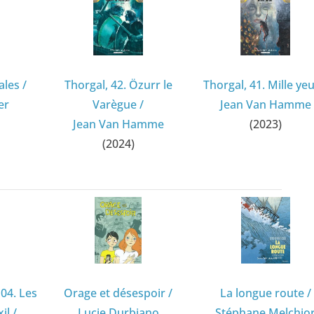
ales
/
Thorgal, 42. Özurr le
Thorgal, 41. Mille ye
er
Varègue
/
Jean Van Hamme
Jean Van Hamme
(2023)
(2024)
 04. Les
Orage et désespoir
/
La longue route
/
il
/
Lucie Durbiano
Stéphane Melchio