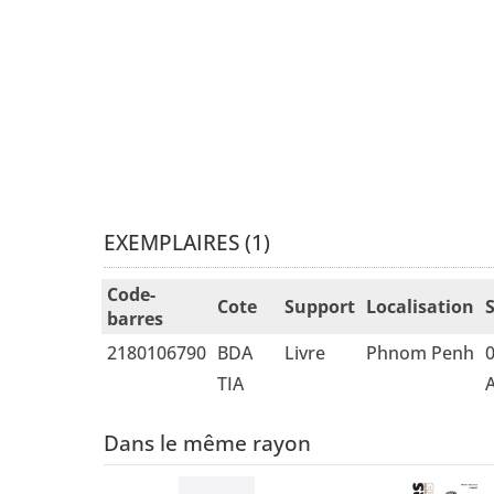
EXEMPLAIRES (1)
Liste des exemplaires
Code-
Cote
Support
Localisation
barres
2180106790
BDA
Livre
Phnom Penh
0
TIA
A
Dans le même rayon