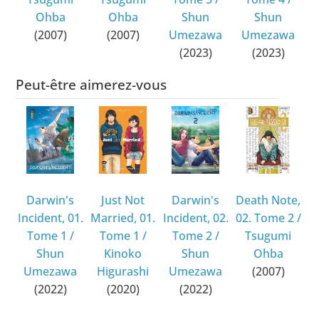
Ohba
Ohba
Shun
Shun
(2007)
(2007)
Umezawa
Umezawa
(2023)
(2023)
Peut-être aimerez-vous
Darwin's
Just Not
Darwin's
Death Note,
Incident, 01.
Married, 01.
Incident, 02.
02. Tome 2
/
Tome 1
/
Tome 1
/
Tome 2
/
Tsugumi
Shun
Kinoko
Shun
Ohba
Umezawa
Higurashi
Umezawa
(2007)
(2022)
(2020)
(2022)