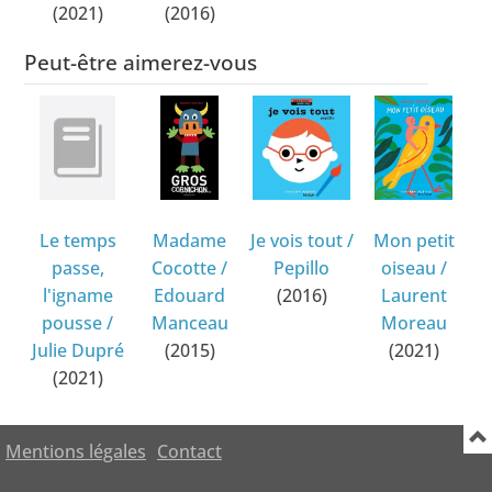
(2021)
(2016)
Peut-être aimerez-vous
Le temps
Madame
Je vois tout
/
Mon petit
passe,
Cocotte
/
Pepillo
oiseau
/
l'igname
Edouard
(2016)
Laurent
pousse
/
Manceau
Moreau
Julie Dupré
(2015)
(2021)
(2021)
Mentions légales
Contact