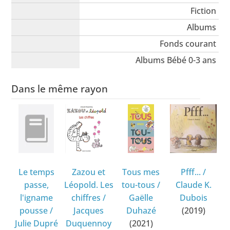
Fiction
Albums
Fonds courant
Albums Bébé 0-3 ans
Dans le même rayon
Le temps
Zazou et
Tous mes
Pfff...
/
passe,
Léopold. Les
tou-tous
/
Claude K.
l'igname
chiffres
/
Gaëlle
Dubois
pousse
/
Jacques
Duhazé
(2019)
Julie Dupré
Duquennoy
(2021)