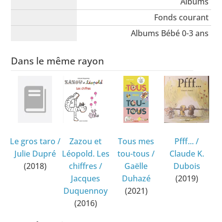
Albums
Fonds courant
Albums Bébé 0-3 ans
Dans le même rayon
Le gros taro
/
Zazou et
Tous mes
Pfff...
/
Julie Dupré
Léopold. Les
tou-tous
/
Claude K.
(2018)
chiffres
/
Gaëlle
Dubois
Jacques
Duhazé
(2019)
Duquennoy
(2021)
(2016)