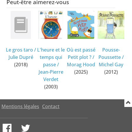
Peut-être aimerez-vous
Le gros taro
/
L'heure et le
Où est passé
Pousse-
Julie Dupré
temps qui
Petit plot ?
/
Poussette
/
(2018)
passe
/
Morag Hood
Michel Gay
Jean-Pierre
(2025)
(2012)
Verdet
(2003)
Mentions légales
Contact