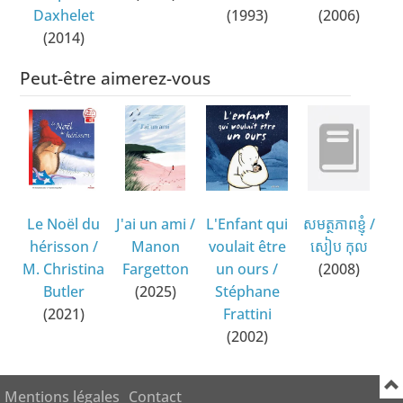
Daxhelet
(1993)
(2006)
(2014)
Peut-être aimerez-vous
Le Noël du
J'ai un ami
/
L'Enfant qui
សមត្ថភាពខ្ញុំ
/
hérisson
/
Manon
voulait être
សៀប កុល
M. Christina
Fargetton
un ours
/
(2008)
Butler
(2025)
Stéphane
(2021)
Frattini
(2002)
Mentions légales
Contact