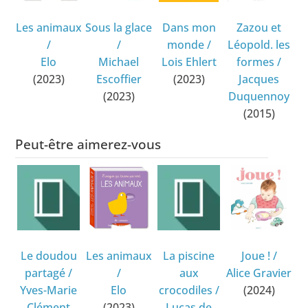
Les animaux
Sous la glace
Dans mon
Zazou et
/
/
monde
/
Léopold. les
Elo
Michael
Lois Ehlert
formes
/
(2023)
Escoffier
(2023)
Jacques
(2023)
Duquennoy
(2015)
Peut-être aimerez-vous
Le doudou
Les animaux
La piscine
Joue !
/
partagé
/
/
aux
Alice Gravier
Yves-Marie
Elo
crocodiles
/
(2024)
Clément
(2023)
Lucas de