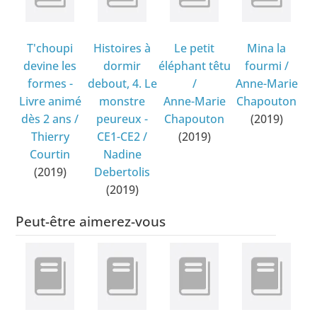
T'choupi
Histoires à
Le petit
Mina la
devine les
dormir
éléphant têtu
fourmi
/
formes -
debout, 4. Le
/
Anne-Marie
Livre animé
monstre
Anne-Marie
Chapouton
dès 2 ans
/
peureux -
Chapouton
(2019)
Thierry
CE1-CE2
/
(2019)
Courtin
Nadine
(2019)
Debertolis
(2019)
Peut-être aimerez-vous