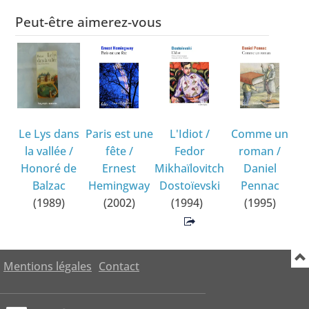
Peut-être aimerez-vous
Le Lys dans
Paris est une
L'Idiot
/
Comme un
la vallée
/
fête
/
Fedor
roman
/
Honoré de
Ernest
Mikhaïlovitch
Daniel
Balzac
Hemingway
Dostoïevski
Pennac
(1989)
(2002)
(1994)
(1995)
Mentions légales
Contact