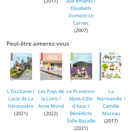
(2017)
aux enfants
/
Elisabeth
Dumont-Le
Cornec
(2007)
Peut-être aimerez-vous
L'Occitanie
/
Les Pays de
Le Provence-
La
Lucie de La
la Loire
/
Alpes-Côte
Normandie
/
Héronnière
Anne Morel
d'Azur
/
Camille
(2021)
(2022)
Bénédicte
Moreau
Solle-Bazaille
(2017)
(2021)