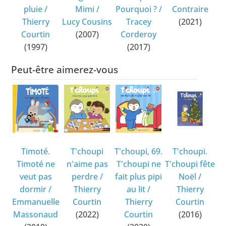
pluie
/
Mimi
/
Pourquoi ?
/
Contraire
Thierry
Lucy Cousins
Tracey
(2021)
Courtin
(2007)
Corderoy
(1997)
(2017)
Peut-être aimerez-vous
Timoté.
T'choupi
T'choupi, 69.
T'choupi.
Timoté ne
n'aime pas
T'choupi ne
T'choupi fête
veut pas
perdre
/
fait plus pipi
Noël
/
dormir
/
Thierry
au lit
/
Thierry
Emmanuelle
Courtin
Thierry
Courtin
Massonaud
(2022)
Courtin
(2016)