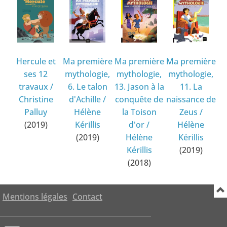
Hercule et
Ma première
Ma première
Ma première
ses 12
mythologie,
mythologie,
mythologie,
travaux
/
6. Le talon
13. Jason à la
11. La
Christine
d'Achille
/
conquête de
naissance de
Palluy
Hélène
la Toison
Zeus
/
(2019)
Kérillis
d'or
/
Hélène
(2019)
Hélène
Kérillis
Kérillis
(2019)
(2018)
Mentions légales
Contact