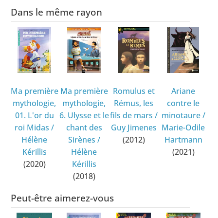
Dans le même rayon
Ma première
Ma première
Romulus et
Ariane
mythologie,
mythologie,
Rémus, les
contre le
01. L'or du
6. Ulysse et le
fils de mars
/
minotaure
/
roi Midas
/
chant des
Guy Jimenes
Marie-Odile
Hélène
Sirènes
/
(2012)
Hartmann
Kérillis
Hélène
(2021)
(2020)
Kérillis
(2018)
Peut-être aimerez-vous