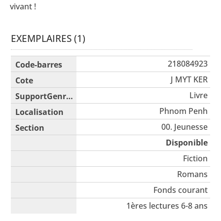
vivant !
EXEMPLAIRES (1)
Liste des exemplaires
218084923
J MYT KER
Livre
Phnom Penh
00. Jeunesse
Disponible
Fiction
Romans
Fonds courant
1ères lectures 6-8 ans