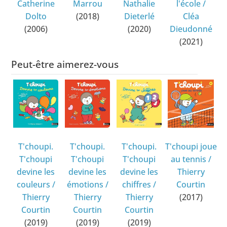
Catherine
Marrou
Nathalie
l'école
/
Dolto
(2018)
Dieterlé
Cléa
(2006)
(2020)
Dieudonné
(2021)
Peut-être aimerez-vous
T'choupi.
T'choupi.
T'choupi.
T'choupi joue
T'choupi
T'choupi
T'choupi
au tennis
/
devine les
devine les
devine les
Thierry
couleurs
/
émotions
/
chiffres
/
Courtin
Thierry
Thierry
Thierry
(2017)
Courtin
Courtin
Courtin
(2019)
(2019)
(2019)