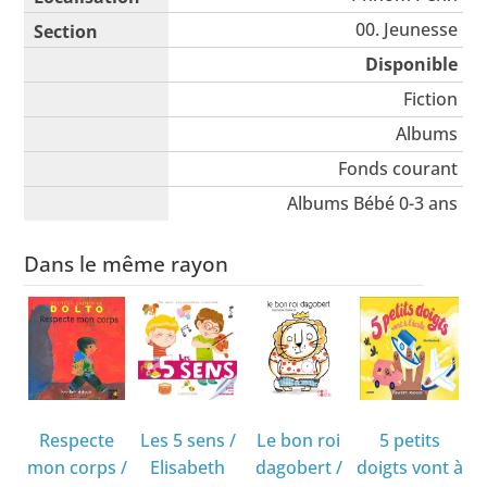
00. Jeunesse
Disponible
Fiction
Albums
Fonds courant
Albums Bébé 0-3 ans
Dans le même rayon
Respecte
Les 5 sens
/
Le bon roi
5 petits
mon corps
/
Elisabeth
dagobert
/
doigts vont à