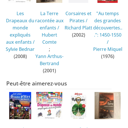
Les
La Terre
Corsaires et
"Au temps
Drapeaux du
racontée aux
Pirates
/
des grandes
monde
enfants
/
Richard Platt
découvertes..
expliqués
Hubert
(2002)
.": 1450-1550
aux enfants
/
Comte
/
Sylvie Bednar
;
Pierre Miquel
(2008)
Yann Arthus-
(1976)
Bertrand
(2001)
Peut-être aimerez-vous