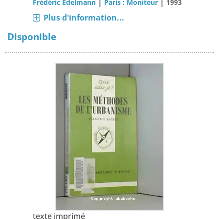
|
|
Frédéric Edelmann
Paris : Moniteur
1993
Plus d'information...
Disponible
texte imprimé