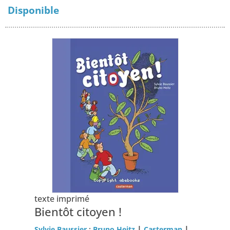
Disponible
texte imprimé
Bientôt citoyen !
|
|
Sylvie Baussier
;
Bruno Heitz
Casterman