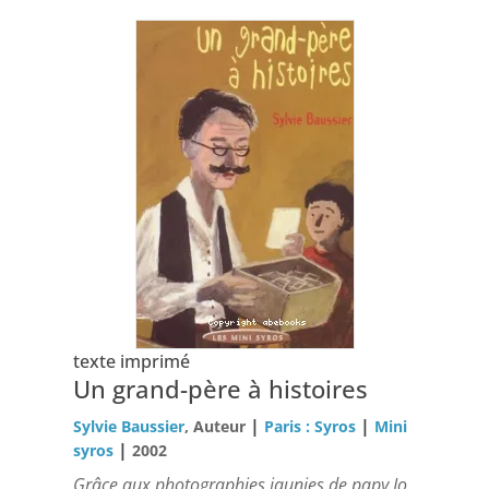
texte imprimé
Un grand-père à histoires
|
|
Sylvie Baussier
, Auteur
Paris : Syros
Mini
|
syros
2002
Grâce aux photographies jaunies de papy Jo,