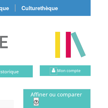
èque
Culturethèque
Mon compte
istorique
affiner ou comparer