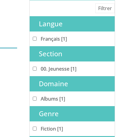
Langue
Français
Français
[1]
Section
00. Jeunesse
00. Jeunesse
[1]
Domaine
Albums
Albums
[1]
Genre
Fiction
Fiction
[1]