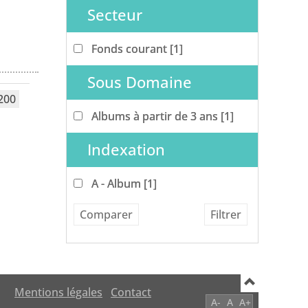
Secteur
Fonds courant
Fonds courant
[1]
Sous Domaine
200
Albums à partir de 3 ans
Albums à partir de 3 ans
[1]
Indexation
A - Album
A - Album
[1]
Mentions légales
Contact
A-
A
A+