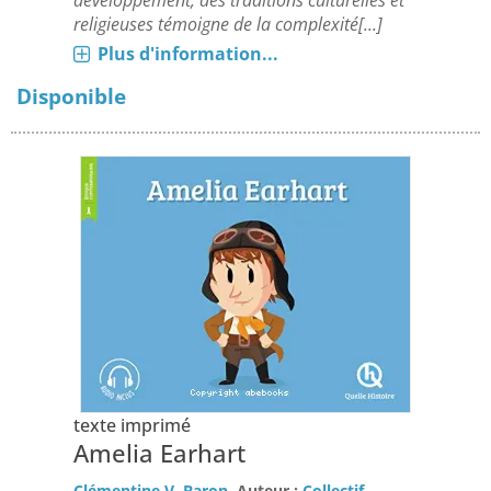
développement, des traditions culturelles et
religieuses témoigne de la complexité[...]
Plus d'information...
Disponible
texte imprimé
Amelia Earhart
Clémentine V. Baron
, Auteur ;
Collectif
,