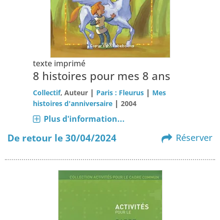
texte imprimé
8 histoires pour mes 8 ans
|
|
Collectif
, Auteur
Paris : Fleurus
Mes
|
histoires d'anniversaire
2004
Plus d'information...
De retour le 30/04/2024
Réserver